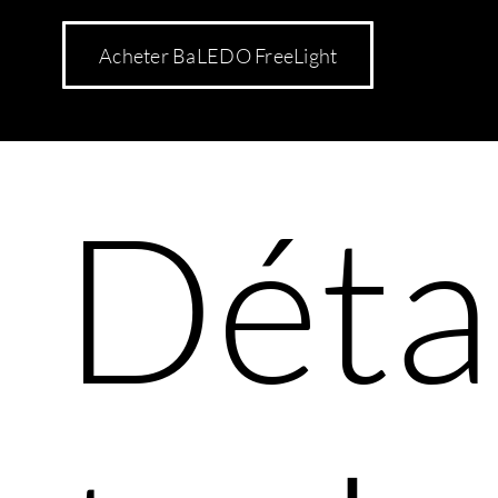
Acheter BaLEDO FreeLight
Déta