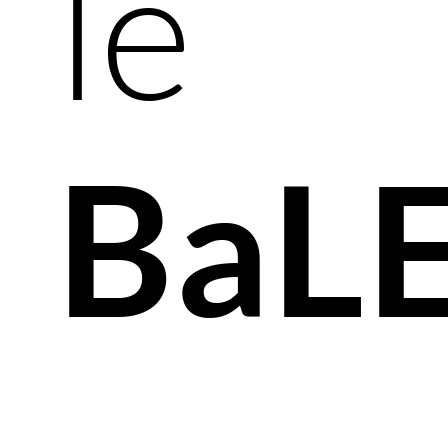
le
BaL