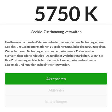
5750 K
Avec une couleur de lumière
Cookie-Zustimmung verwalten
légèrement inférieure à 6 000
Um Ihnen ein optimales Erlebnis zu bieten, verwenden wir Technologien wie
3
kelvins, la BaLEDO FreeLight
/S
Cookies, um Geräteinformationen zu speichern und/oder darauf zuzugreifen.
produit une lumière blanche froide
Wenn Sie diesen Technologien zustimmen, können wir Daten wie das
et concentrée, créant un
Surfverhalten oder eindeutige IDs auf dieser Website verarbeiten. Wenn Sie
Ihre Zustimmung nicht erteilen oder zurückziehen, können bestimmte
environnement similaire à la
Merkmale und Funktionen beeinträchtigt werden.
lumière du jour.
Akzeptieren
ILLUMI
Ablehnen
Einstellungen