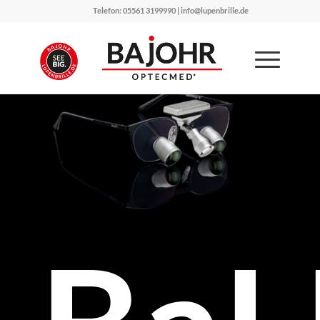
Telefon: 05561 3199990 | info@lupenbrille.de