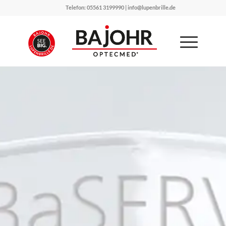
Telefon: 05561 3199990 | info@lupenbrille.de