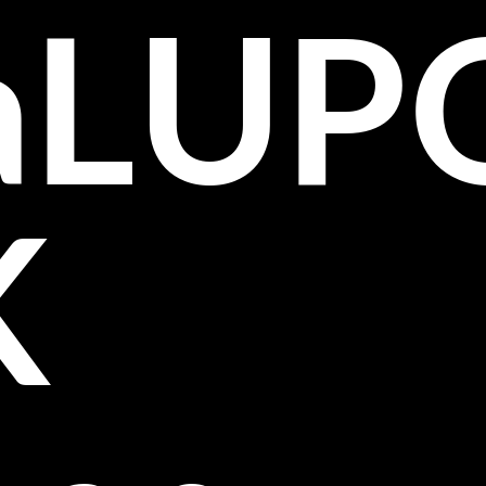
aLUP
K