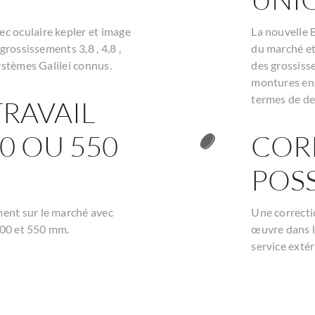
c oculaire kepler et image
La nouvelle 
grossissements 3,8 , 4,8 ,
du marché et
ystèmes Galilei connus.
des grossiss
montures en 
termes de de
TRAVAIL
00 OU 550
COR
POSS
ent sur le marché avec
Une correctio
 500 et 550 mm.
œuvre dans l’
service extér