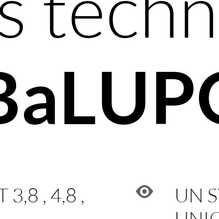
s tech
 BaLUP
,8 , 4,8 ,
UN 
UNI