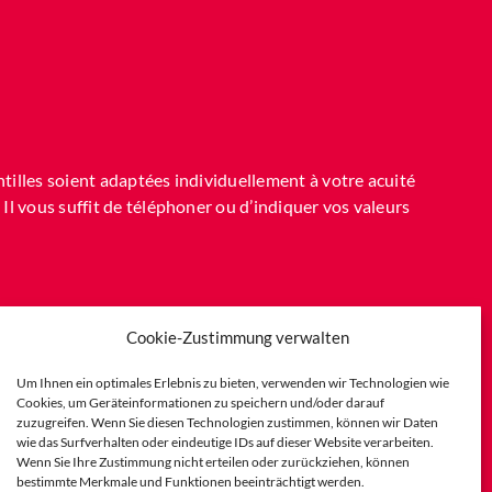
tilles soient adaptées individuellement à votre acuité
 Il vous suffit de téléphoner ou d’indiquer vos valeurs
Cookie-Zustimmung verwalten
Um Ihnen ein optimales Erlebnis zu bieten, verwenden wir Technologien wie
Cookies, um Geräteinformationen zu speichern und/oder darauf
zuzugreifen. Wenn Sie diesen Technologien zustimmen, können wir Daten
wie das Surfverhalten oder eindeutige IDs auf dieser Website verarbeiten.
Wenn Sie Ihre Zustimmung nicht erteilen oder zurückziehen, können
bestimmte Merkmale und Funktionen beeinträchtigt werden.