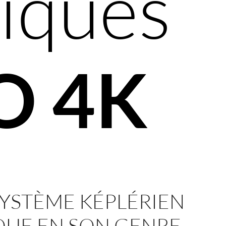
niques
O 4K
SYSTÈME KÉPLÉRIEN
QUE EN SON GENRE