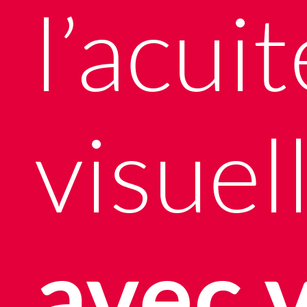
l’acuit
visuel
avec 