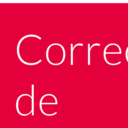
Corre
de