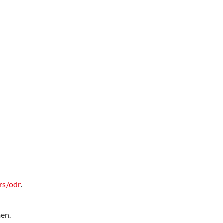
rs/odr
.
men.