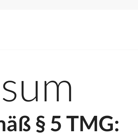
ssum
äß § 5 TMG: