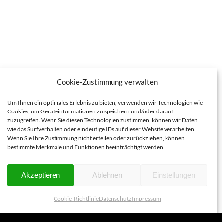
Cookie-Zustimmung verwalten
erantwortlich. Nach §§ 8 bis 10 TMG sind wir als
Um Ihnen ein optimales Erlebnis zu bieten, verwenden wir Technologien wie
Cookies, um Geräteinformationen zu speichern und/oder darauf
ch Umständen zu forschen, die auf eine rechtswidrige
zuzugreifen. Wenn Sie diesen Technologien zustimmen, können wir Daten
wie das Surfverhalten oder eindeutige IDs auf dieser Website verarbeiten.
Wenn Sie Ihre Zustimmung nicht erteilen oder zurückziehen, können
iervon unberührt. Eine diesbezügliche Haftung ist
bestimmte Merkmale und Funktionen beeinträchtigt werden.
chenden Rechtsverletzungen werden wir diese Inhalte
Akzeptieren
Ablehnen
Einstellungen
Cookie-Richtlinie
Datenschutz
Impressum