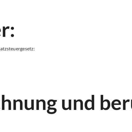
r:
atzsteuergesetz:
hnung und ber