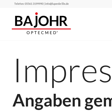
Telefon: 05561 3199990 | info@lupenbrille.de
Impre
Angaben gem