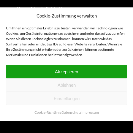
Kontaktmöglichkeiten
Cookie-Zustimmung verwalten
Termin vereinbaren
Katalog anfordern
Um Ihnen ein optimales Erlebnis zu bieten, verwenden wir Technologien wie
Cookies, um Geräteinformationen zu speichern und/oder darauf zuzugreifen.
Wenn Sie diesen Technologien zustimmen, können wir Daten wie das
Surfverhalten oder eindeutige IDs auf dieser Website verarbeiten. Wenn Sie
Ihre Zustimmung nicht erteilen oder zurückziehen, können bestimmte
Merkmale und Funktionen beeinträchtigt werden.
Suche
Akzeptieren
Ablehnen
Einstellungen
© Copyright connect
Cookie-Richtlinie
Datenschutz
Impressum
Datenschutz
Impressum
Cookie-Richtlinie (EU)